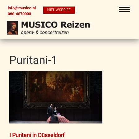
info@musico.nl
NIEUWSBRIEF
088-6870000
Puritani-1
Bericht
I Puritani in Düsseldorf