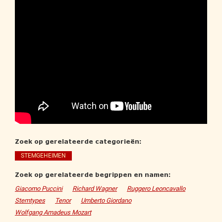
Zoek op gerelateerde categorieën:
STEMGEHEIMEN
Zoek op gerelateerde begrippen en namen:
Giacomo Puccini
Richard Wagner
Ruggero Leoncavallo
Stemtypes
Tenor
Umberto Giordano
Wolfgang Amadeus Mozart