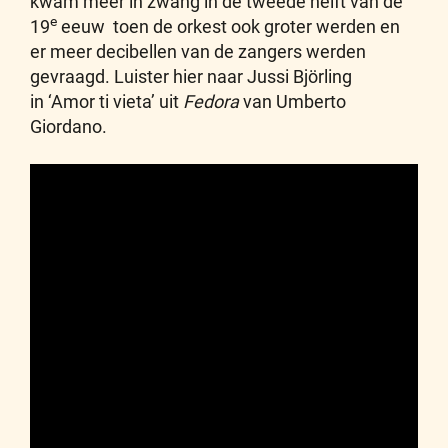
kwam meer in zwang in de tweede helft van de
e
19
eeuw toen de orkest ook groter werden en
er meer decibellen van de zangers werden
gevraagd. Luister hier naar Jussi Björling
in ‘Amor ti vieta’
uit
Fedora
van Umberto
Giordano.