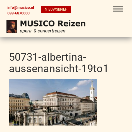
info@musico.nl
NIEUWSBRIEF
088-6870000
50731-albertina-
aussenansicht-19to1