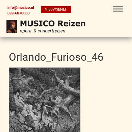
info@musico.nl
NIEUWSBRIEF
088-6870000
Orlando_Furioso_46