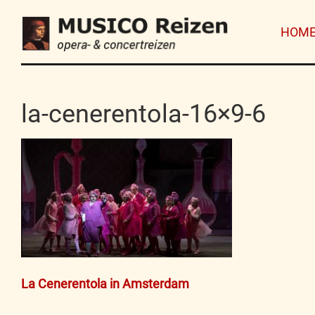
HOM
la-cenerentola-16×9-6
Bericht
La Cenerentola in Amsterdam
navigatie