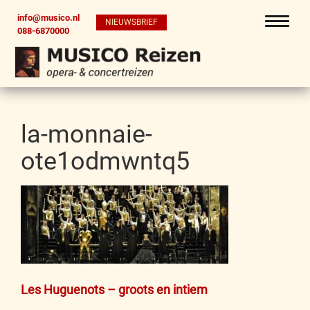
info@musico.nl
NIEUWSBRIEF
088-6870000
la-monnaie-
ote1odmwntq5
Bericht
Les Huguenots – groots en intiem