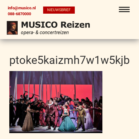
info@musico.nl
NIEUWSBRIEF
088-6870000
ptoke5kaizmh7w1w5kjb