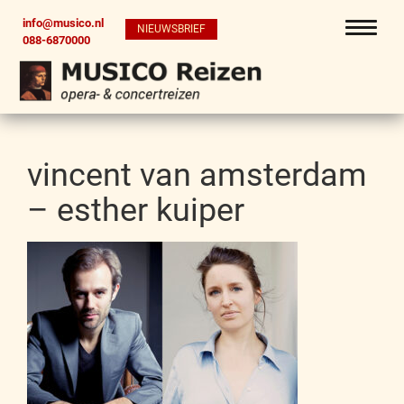
info@musico.nl
NIEUWSBRIEF
088-6870000
vincent van amsterdam
– esther kuiper