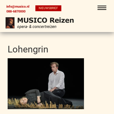
info@musico.nl
NIEUWSBRIEF
088-6870000
Lohengrin