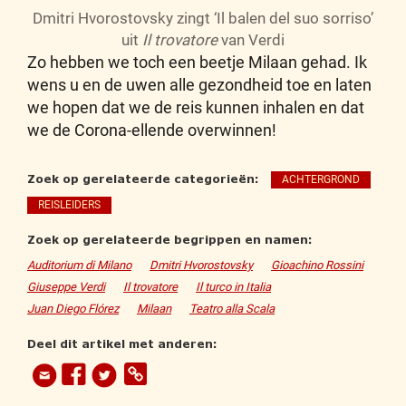
Dmitri Hvorostovsky zingt ‘Il balen del suo sorriso’
uit
Il trovatore
van Verdi
Zo hebben we toch een beetje Milaan gehad. Ik
wens u en de uwen alle gezondheid toe en laten
we hopen dat we de reis kunnen inhalen en dat
we de Corona-ellende overwinnen!
Zoek op gerelateerde categorieën:
ACHTERGROND
REISLEIDERS
Zoek op gerelateerde begrippen en namen:
Auditorium di Milano
Dmitri Hvorostovsky
Gioachino Rossini
Giuseppe Verdi
Il trovatore
Il turco in Italia
Juan Diego Flórez
Milaan
Teatro alla Scala
Deel dit artikel met anderen: