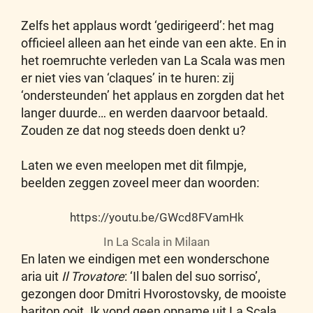
Zelfs het applaus wordt ‘gedirigeerd’: het mag
officieel alleen aan het einde van een akte. En in
het roemruchte verleden van La Scala was men
er niet vies van ‘claques’ in te huren: zij
‘ondersteunden’ het applaus en zorgden dat het
langer duurde… en werden daarvoor betaald.
Zouden ze dat nog steeds doen denkt u?
Laten we even meelopen met dit filmpje,
beelden zeggen zoveel meer dan woorden:
https://youtu.be/GWcd8FVamHk
In La Scala in Milaan
En laten we eindigen met een wonderschone
aria uit
Il Trovatore
: ‘Il balen del suo sorriso’,
gezongen door Dmitri Hvorostovsky, de mooiste
bariton ooit. Ik vond geen opname uit La Scala,