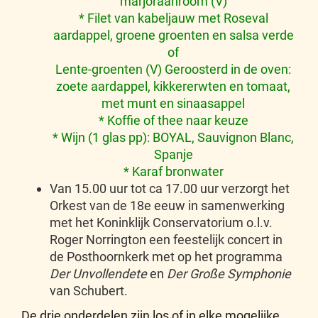
marjoraanroom (V)
* Filet van kabeljauw met Roseval
aardappel, groene groenten en salsa verde
of
Lente-groenten (V) Geroosterd in de oven:
zoete aardappel, kikkererwten en tomaat,
met munt en sinaasappel
* Koffie of thee naar keuze
* Wijn (1 glas pp): BOYAL, Sauvignon Blanc,
Spanje
* Karaf bronwater
Van 15.00 uur tot ca 17.00 uur verzorgt het
Orkest van de 18e eeuw in samenwerking
met het Koninklijk Conservatorium o.l.v.
Roger Norrington een feestelijk concert in
de Posthoornkerk met op het programma
Der Unvollendete
en
Der Große Symphonie
van Schubert.
De drie onderdelen zijn los of in elke mogelijke