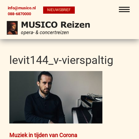
info@musico.nl
NIEUWSBRIEF
088-6870000
levit144_v-vierspaltig
Bericht
Muziek in tijden van Corona