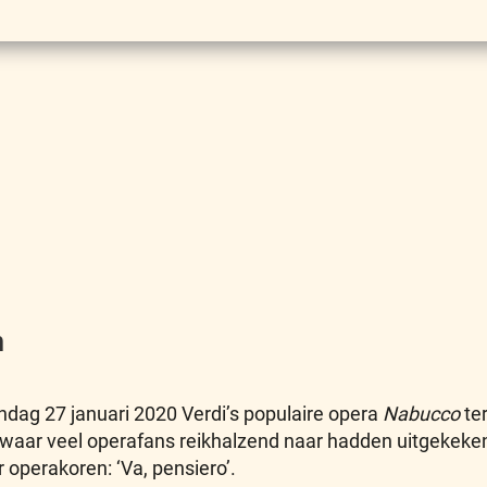
m
dag 27 januari 2020 Verdi’s populaire opera
Nabucco
ter
aar veel operafans reikhalzend naar hadden uitgekeken.
r operakoren: ‘Va, pensiero’.