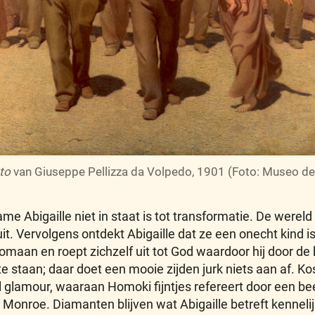
ato
van Giuseppe Pellizza da Volpedo, 1901 (Foto: Museo d
me Abigaille niet in staat is tot transformatie. De wereld
uit. Vervolgens ontdekt Abigaille dat ze een onecht kind 
maan en roept zichzelf uit tot God waardoor hij door de 
 staan; daar doet een mooie zijden jurk niets aan af. Ko
l glamour, waaraan Homoki fijntjes refereert door een be
onroe. Diamanten blijven wat Abigaille betreft kennelijk a