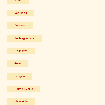
Breda
Den Haag
Deventer
Driebergen-Zeist
Eindhoven
Goes
Hengelo
Horst bij Venlo
Maastricht