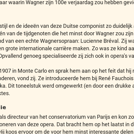
 jaar waarin Wagner zijn 100e verjaardag zou hebben gevi
e stijl en de ideeën van deze Duitse componist zo duidelijk
én van de tijdgenoten die het minst door Wagner zou zijn b
nd van een echte Wagnersopraan: Lucienne Bréval. Zij w
grote internationale carrière maken. Zo was ze kind aan 
Opvallend genoeg specialiseerde zij zich ook in opera’s 
907 in Monte Carlo en sprak hem aan op het feit dat hij
deren, vond zij. Ze introduceerde hem bij René Fauchois
aka. Dit toneelstuk werd omgewerkt (en door een drukke 
ktes.
ie
ls directeur van het conservatorium van Parijs en kon zo
eren van deze opera. Dat bracht hem op het laatst in de 
Hij koos ervoor om de voor hem minst interessante delen 