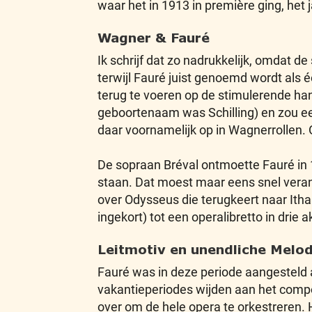
waar het in 1913 in première ging, het
Wagner & Fauré
Ik schrijf dat zo nadrukkelijk, omdat d
terwijl Fauré juist genoemd wordt als é
terug te voeren op de stimulerende ha
geboortenaam was Schilling) en zou een 
daar voornamelijk op in Wagnerrollen. 
De sopraan Bréval ontmoette Fauré in 1
staan. Dat moest maar eens snel veran
over Odysseus die terugkeert naar Ith
ingekort) tot een operalibretto in drie a
Leitmotiv en unendliche Melod
Fauré was in deze periode aangesteld a
vakantieperiodes wijden aan het compon
over om de hele opera te orkestreren. 