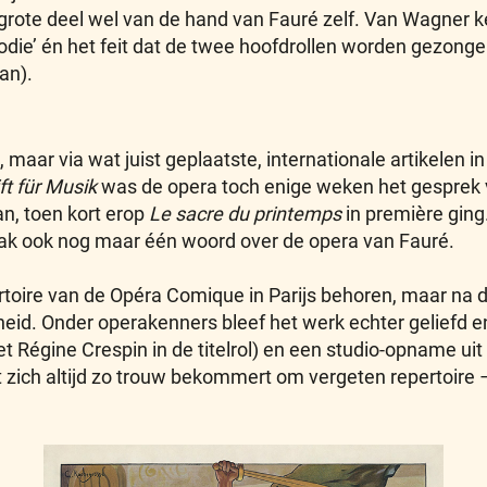
grote deel wel van de hand van Fauré zelf. Van Wagner k
elodie’ én het feit dat de twee hoofdrollen worden gezon
an).
 maar via wat juist geplaatste, internationale artikelen i
ft für Musik
was de opera toch enige weken het gesprek 
n, toen kort erop
Le sacre du printemps
in première ging.
ak ook nog maar één woord over de opera van Fauré.
epertoire van de Opéra Comique in Parijs behoren, maar 
id. Onder operakenners bleef het werk echter geliefd en
t Régine Crespin in de titelrol) en een studio-opname ui
 zich altijd zo trouw bekommert om vergeten repertoire 