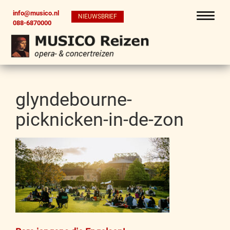
info@musico.nl
NIEUWSBRIEF
088-6870000
glyndebourne-
picknicken-in-de-zon