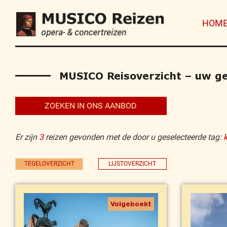
HOM
MUSICO Reisoverzicht – uw ges
ZOEKEN IN ONS AANBOD
Er zijn
3
reizen gevonden met de door u geselecteerde tag:
TEGELOVERZICHT
LIJSTOVERZICHT
Volgeboekt