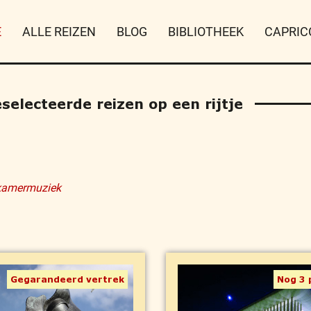
E
ALLE REIZEN
BLOG
BIBLIOTHEEK
CAPRIC
electeerde reizen op een rijtje
kamermuziek
Gegarandeerd vertrek
Nog 3 