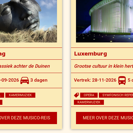
ag
Luxemburg
lassiek achter de Duinen
Grootse cultuur in klein he
8-09-2026
3 dagen
Vertrek: 28-11-2026
5 
L
KAMERMUZIEK
OPERA
SYMFONISCH REPE
KAMERMUZIEK
OVER DEZE MUSICO-REIS
MEER OVER DEZE MUSIC