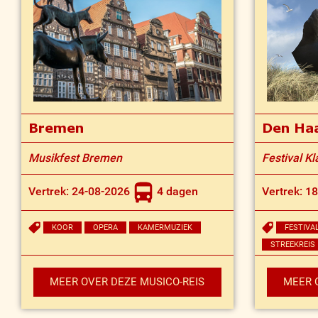
Bremen
Den Ha
Musikfest Bremen
Festival K
Vertrek: 24-08-2026
4 dagen
Vertrek: 1
KOOR
OPERA
KAMERMUZIEK
FESTIVA
STREEKREIS
MEER OVER DEZE MUSICO-REIS
MEER 