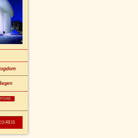
rtogdom
dagen
RTOIRE
O-REIS