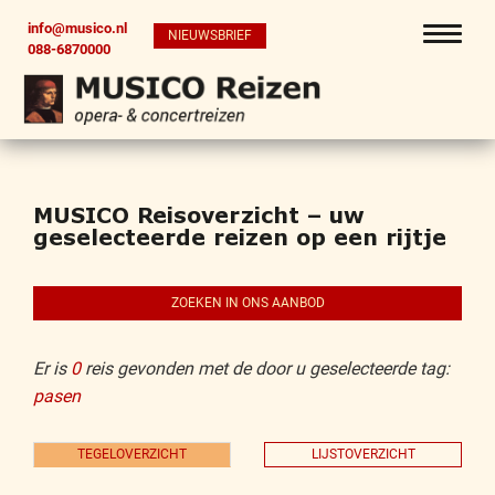
info@musico.nl
NIEUWSBRIEF
088-6870000
MUSICO Reisoverzicht – uw
geselecteerde reizen op een rijtje
ZOEKEN IN ONS AANBOD
Er is
0
reis gevonden met de door u geselecteerde tag:
pasen
TEGELOVERZICHT
LIJSTOVERZICHT