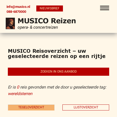
info@musico.nl
NIEUWSBRIEF
088-6870000
MUSICO Reisoverzicht – uw
geselecteerde reizen op een rijtje
ZOEKEN IN ONS AANBOD
Er is
0
reis gevonden met de door u geselecteerde tag:
wereldsterren
TEGELOVERZICHT
LIJSTOVERZICHT