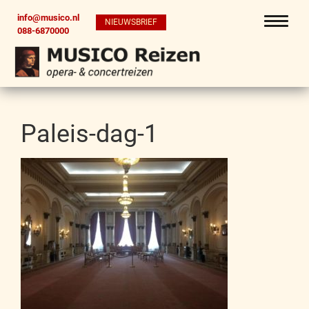
info@musico.nl
NIEUWSBRIEF
088-6870000
Paleis-dag-1