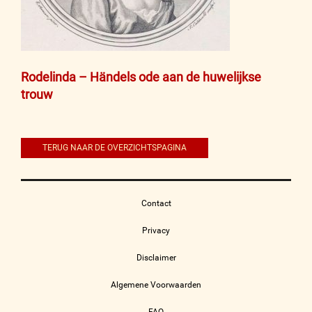
Bericht
Rodelinda – Händels ode aan de huwelijkse
trouw
navigatie
TERUG NAAR DE OVERZICHTSPAGINA
Contact
Privacy
Disclaimer
Algemene Voorwaarden