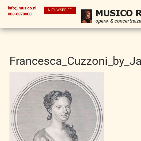
info@musico.nl
NIEUWSBRIEF
088-6870000
Francesca_Cuzzoni_by_J