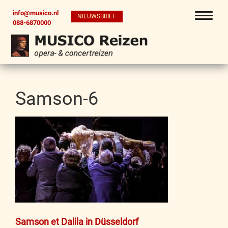
info@musico.nl
NIEUWSBRIEF
088-6870000
Samson-6
Bericht
Samson et Dalila in Düsseldorf