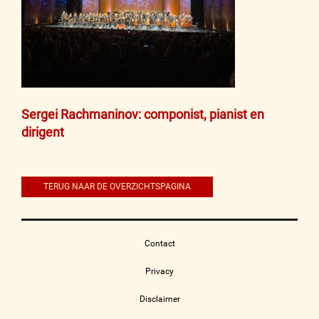
Bericht
Sergei Rachmaninov: componist, pianist en
dirigent
navigatie
TERUG NAAR DE OVERZICHTSPAGINA
Contact
Privacy
Disclaimer