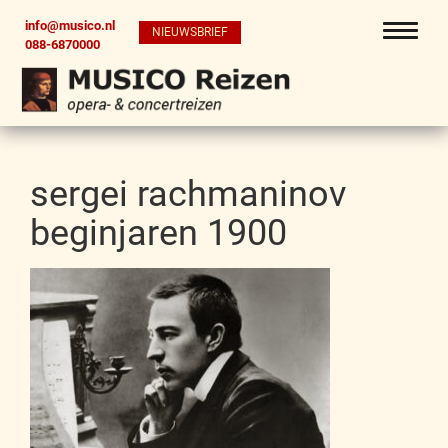
info@musico.nl
NIEUWSBRIEF
088-6870000
sergei rachmaninov
beginjaren 1900