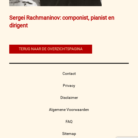
Bericht
Sergei Rachmaninov: componist, pianist en
dirigent
navigatie
TERUG NAAR DE OVERZICHTSPAGINA
Contact
Privacy
Disclaimer
Algemene Voorwaarden
FAQ
Sitemap