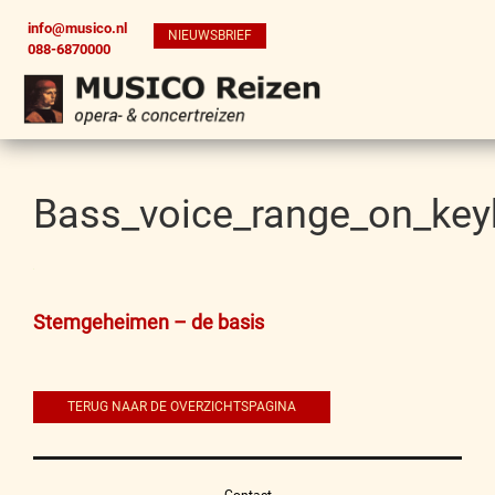
info@musico.nl
NIEUWSBRIEF
088-6870000
Bass_voice_range_on_key
Bericht
Stemgeheimen – de basis
navigatie
TERUG NAAR DE OVERZICHTSPAGINA