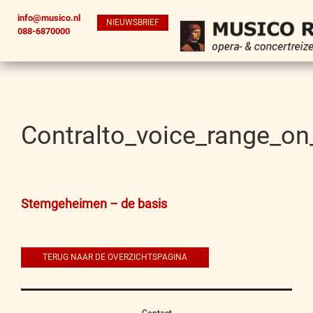
info@musico.nl
NIEUWSBRIEF
088-6870000
Contralto_voice_range_o
Bericht
Stemgeheimen – de basis
navigatie
TERUG NAAR DE OVERZICHTSPAGINA