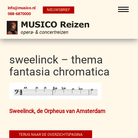
info@musico.nl
NIEUWSBRIEF
088-6870000
sweelinck – thema
fantasia chromatica
Bericht
Sweelinck, de Orpheus van Amsterdam
navigatie
TERUG NAAR DE OVERZICHTSPAGINA