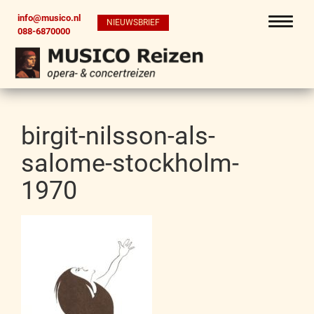
info@musico.nl
NIEUWSBRIEF
088-6870000
birgit-nilsson-als-
salome-stockholm-
1970