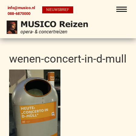
info@musico.nl
NIEUWSBRIEF
088-6870000
wenen-concert-in-d-mull