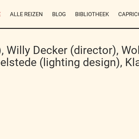
E
ALLE REIZEN
BLOG
BIBLIOTHEEK
CAPRIC
, Willy Decker (director), 
lstede (lighting design), Kl