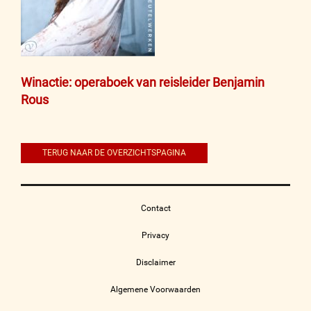
Bericht
Winactie: operaboek van reisleider Benjamin
Rous
navigatie
TERUG NAAR DE OVERZICHTSPAGINA
Contact
Privacy
Disclaimer
Algemene Voorwaarden