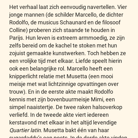
Het verhaal laat zich eenvoudig navertellen. Vier
jonge mannen (de schilder Marcello, de dichter
Rodolfo, de musicus Schaunard en de filosoof
Colline) proberen zich staande te houden in
Parijs. Hun leven is extreem armmoedig, ze zijn
zelfs bereid om de kachel te stoken met hun
zojuist gemaakte kunstwerken. Toch hebben ze
een vrolijke tijd met elkaar. Liefde speelt hierin
ook een belangrijke rol. Marcello heeft een
knipperlicht relatie met Musetta (een mooi
meisje met wat lichtzinnige opvattingen over
trouw). En in de eerste akte maakt Rodolfo
kennis met zijn bovenbuurmeisje Mimi, een
simpel naaistertje. De twee raken halsoverkop
verliefd. In de tweede akte viert iedereen
kerstavond met elkaar in het altijd levendige
Quartier latin
. Musetta bakt één van haar
sugardaddy’s een poets. In de derde akte vinden