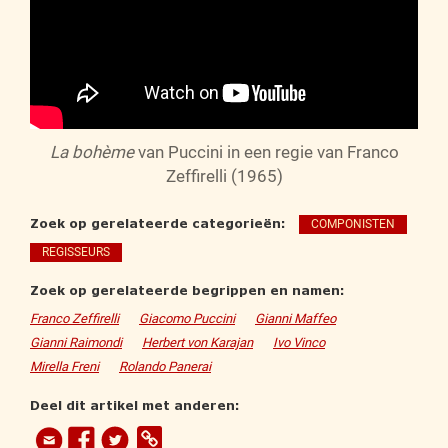
La bohème
van Puccini in een regie van Franco
Zeffirelli (1965)
Zoek op gerelateerde categorieën:
COMPONISTEN
REGISSEURS
Zoek op gerelateerde begrippen en namen:
Franco Zeffirelli
Giacomo Puccini
Gianni Maffeo
Gianni Raimondi
Herbert von Karajan
Ivo Vinco
Mirella Freni
Rolando Panerai
Deel dit artikel met anderen: