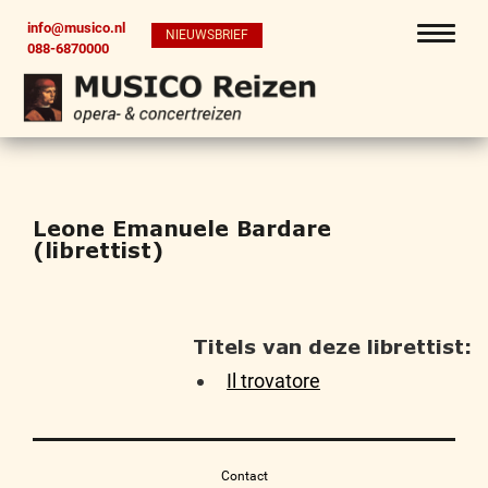
info@musico.nl
NIEUWSBRIEF
088-6870000
Leone Emanuele Bardare
(librettist)
Titels van deze librettist:
Il trovatore
Contact