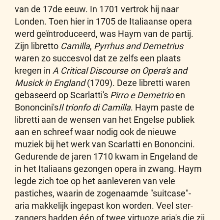
van de 17de eeuw. In 1701 vertrok hij naar
Londen. Toen hier in 1705 de Italiaanse opera
werd geïntroduceerd, was Haym van de partij.
Zijn libretto
Camilla
,
Pyrrhus and Demetrius
waren zo succesvol dat ze zelfs een plaats
kregen in
A Critical Discourse on Opera's and
Musick in England
(1709). Deze libretti waren
gebaseerd op Scarlatti's
Pirro e Demetrio
en
Bononcini's
Il trionfo di Camilla
. Haym paste de
libretti aan de wensen van het Engelse publiek
aan en schreef waar nodig ook de nieuwe
muziek bij het werk van Scarlatti en Bononcini.
Gedurende de jaren 1710 kwam in Engeland de
in het Italiaans gezongen opera in zwang. Haym
legde zich toe op het aanleveren van vele
pastiches, waarin de zogenaamde "suitcase"-
aria makkelijk ingepast kon worden. Veel ster-
zangers hadden één of twee virtuoze aria's die zij