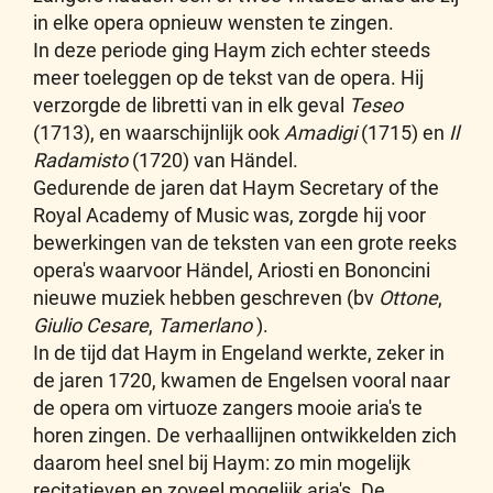
in elke opera opnieuw wensten te zingen.
In deze periode ging Haym zich echter steeds
meer toeleggen op de tekst van de opera. Hij
verzorgde de libretti van in elk geval
Teseo
(1713), en waarschijnlijk ook
Amadigi
(1715) en
Il
Radamisto
(1720) van Händel.
Gedurende de jaren dat Haym Secretary of the
Royal Academy of Music was, zorgde hij voor
bewerkingen van de teksten van een grote reeks
opera's waarvoor Händel, Ariosti en Bononcini
nieuwe muziek hebben geschreven (bv
Ottone
,
Giulio Cesare
,
Tamerlano
).
In de tijd dat Haym in Engeland werkte, zeker in
de jaren 1720, kwamen de Engelsen vooral naar
de opera om virtuoze zangers mooie aria's te
horen zingen. De verhaallijnen ontwikkelden zich
daarom heel snel bij Haym: zo min mogelijk
recitatieven en zoveel mogelijk aria's. De