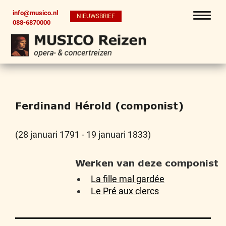
info@musico.nl
NIEUWSBRIEF
088-6870000
Ferdinand Hérold (componist)
(28 januari 1791 - 19 januari 1833)
Werken van deze componist
La fille mal gardée
Le Pré aux clercs