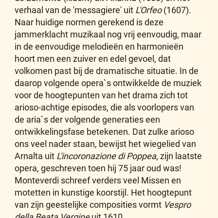
verhaal van de 'messagiere' uit
L'Orfeo
(1607).
Naar huidige normen gerekend is deze
jammerklacht muzikaal nog vrij eenvoudig, maar
in de eenvoudige melodieën en harmonieën
hoort men een zuiver en edel gevoel, dat
volkomen past bij de dramatische situatie. In de
daarop volgende opera`s ontwikkelde de muziek
voor de hoogtepunten van het drama zich tot
arioso-achtige episodes, die als voorlopers van
de aria`s der volgende generaties een
ontwikkelingsfase betekenen. Dat zulke arioso
ons veel nader staan, bewijst het wiegelied van
Arnalta uit
L'incoronazione di Poppea
, zijn laatste
opera, geschreven toen hij 75 jaar oud was!
Monteverdi schreef verders veel Missen en
motetten in kunstige koorstijl. Het hoogtepunt
van zijn geestelijke composities vormt
Vespro
della Beata Vergine
uit 1610.