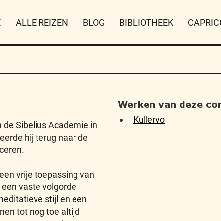
E
ALLE REIZEN
BLOG
BIBLIOTHEEK
CAPRIC
Werken van deze co
Kullervo
n de Sibelius Academie in
eerde hij terug naar de
ceren.
een vrije toepassing van
 een vaste volgorde
editatieve stijl en een
nen tot nog toe altijd