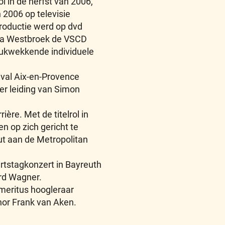
l in de herfst van 2006,
 2006 op televisie
roductie werd op dvd
ia Westbroek de VSCD
rukwekkende individuele
ival Aix-en-Provence
r leiding van Simon
ère. Met de titelrol in
en op zich gericht te
ut aan de Metropolitan
rtstagkonzert in Bayreuth
ard Wagner.
meritus hoogleraar
nor Frank van Aken.