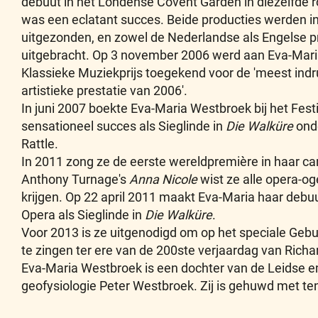
debuut in het Londense Covent Garden in diezelfde ro
was een eclatant succes. Beide producties werden in
uitgezonden, en zowel de Nederlandse als Engelse p
uitgebracht. Op 3 november 2006 werd aan Eva-Mar
Klassieke Muziekprijs toegekend voor de 'meest ind
artistieke prestatie van 2006'.
In juni 2007 boekte Eva-Maria Westbroek bij het Fest
sensationeel succes als Sieglinde in
Die Walküre
onde
Rattle.
In 2011 zong ze de eerste wereldpremière in haar carri
Anthony Turnage's
Anna Nicole
wist ze alle opera-og
krijgen. Op 22 april 2011 maakt Eva-Maria haar debu
Opera als Sieglinde in
Die Walküre
.
Voor 2013 is ze uitgenodigd om op het speciale Gebu
te zingen ter ere van de 200ste verjaardag van Rich
Eva-Maria Westbroek is een dochter van de Leidse e
geofysiologie Peter Westbroek. Zij is gehuwd met te