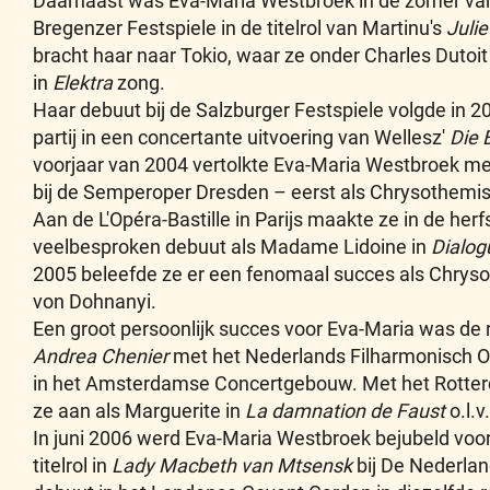
Daarnaast was Eva-Maria Westbroek in de zomer van 
Bregenzer Festspiele in de titelrol van Martinu's
Julie
bracht haar naar Tokio, waar ze onder Charles Dutoi
in
Elektra
zong.
Haar debuut bij de Salzburger Festspiele volgde in 2
partij in een concertante uitvoering van Wellesz'
Die 
voorjaar van 2004 vertolkte Eva-Maria Westbroek met
bij de Semperoper Dresden – eerst als Chrysothemis, 
Aan de L'Opéra-Bastille in Parijs maakte ze in de her
veelbesproken debuut als Madame Lidoine in
Dialog
2005 beleefde ze er een fenomaal succes als Chrysot
von Dohnanyi.
Een groot persoonlijk succes voor Eva-Maria was de 
Andrea Chenier
met het Nederlands Filharmonisch Ork
in het Amsterdamse Concertgebouw. Met het Rotter
ze aan als Marguerite in
La damnation de Faust
o.l.v
In juni 2006 werd Eva-Maria Westbroek bejubeld voor
titelrol in
Lady Macbeth van Mtsensk
bij De Nederlan