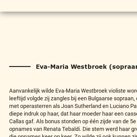
Eva-Maria Westbroek (sopraa
Aanvankelijk wilde Eva-Maria Westbroek violiste wor
leeftijd volgde zij zangles bij een Bulgaarse sopraan,
met operasterren als Joan Sutherland en Luciano Pav
diepe indruk op haar, dat haar moeder haar een cass
Callas gaf. Als bonus stonden op één zijde van de 5
opnames van Renata Tebaldi. Die stem werd haar grot
die opnames keer op keer. Zo wilde zij ook kunnen z