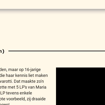
n)
den, maar op 16-jarige
 die haar kennis liet maken
arotti. Dat maakte zo'n
ette met 5 LP's van Maria
e LP tevens enkele
e voorbeeld, zij draaide
ingen!