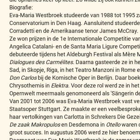
Biografie:
Eva-Maria Westbroek studeerde van 1988 tot 1995 za
Conservatorium in Den Haag. Aansluitend studeerde zi
Corradetti en de Amerikaanse tenor James McCray.
Ze won prijzen in de 1e Internationale Competitie v
Angelica Catalani- en de Santa Maria Ligure Competi
debuteerde tijdens het Aldeburgh Festival als Mère 
Dialogues des Carmélites
. Daarna gasteerde ze in he
Sad, in Skopje, Riga, in het Teatro Manzoni in Rome en
Don Carlos
bij de Komische Oper in Berlijn. Daar boek
Chrysothemis in
Elektra
. Voor deze rol werd ze in h
Opernwelt meermaals genomoneerd als 'Sängerin de
Van 2001 tot 2006 was Eva-Maria Westbroek vast v
Staatsoper Stuttgart. Ze maakte er een veelbesprok
haar vertolkingen van Carlotta in Schrekers Die Geze
De zaak Makropulos
en Desdemona in
Otello
waren o
groot succes. In augustus 2006 werd ze hier benoe