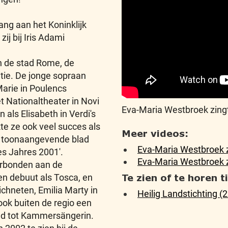
ng aan het Koninklijk
j bij Iris Adami
an de stad Rome, de
tie. De jonge sopraan
Marie in Poulencs
t Nationaltheater in Novi
Eva-Maria Westbroek zingt 
 als Elisabeth in Verdi's
te ze ook veel succes als
Meer videos:
et toonaangevende blad
Eva-Maria Westbroek z
s Jahres 2001'.
Eva-Maria Westbroek z
erbonden aan de
Te zien of te horen 
en debuut als Tosca, en
ichneten, Emilia Marty in
Heilig Landstichting (
ok buiten de regio een
md tot Kammersängerin.