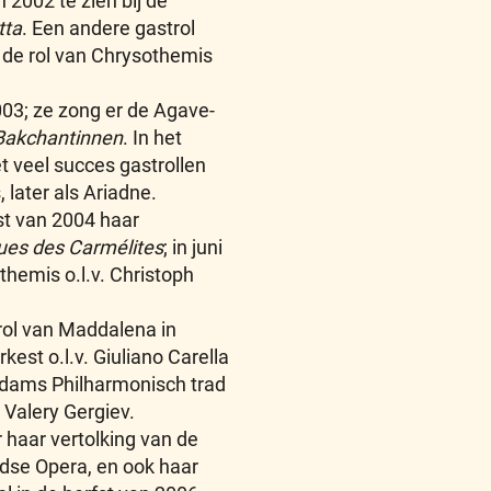
2002 te zien bij de
tta
. Een andere gastrol
t de rol van Chrysothemis
003; ze zong er de Agave-
Bakchantinnen
. In het
 veel succes gastrollen
later als Ariadne.
fst van 2004 haar
ues des Carmélites
; in juni
hemis o.l.v. Christoph
rol van Maddalena in
est o.l.v. Giuliano Carella
dams Philharmonisch trad
. Valery Gergiev.
 haar vertolking van de
dse Opera, en ook haar