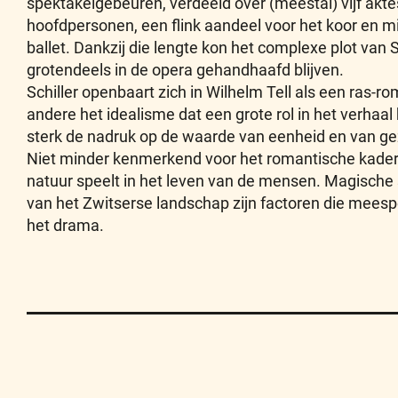
spektakelgebeuren, verdeeld over (meestal) vijf akte
hoofdpersonen, een flink aandeel voor het koor en m
ballet. Dankzij die lengte kon het complexe plot van S
grotendeels in de opera gehandhaafd blijven.
Schiller openbaart zich in Wilhelm Tell als een ras-r
andere het idealisme dat een grote rol in het verhaal h
sterk de nadruk op de waarde van eenheid en van ge
Niet minder kenmerkend voor het romantische kader i
natuur speelt in het leven van de mensen. Magisch
van het Zwitserse landschap zijn factoren die meesp
het drama.
Contact
Privacy
Disclaimer