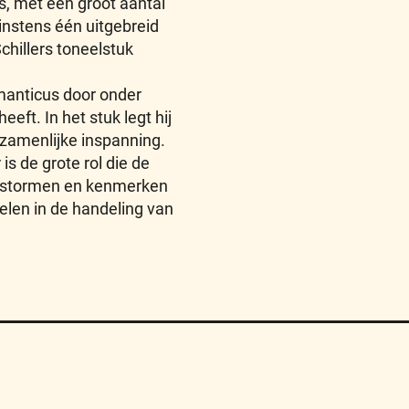
s, met een groot aantal
instens één uitgebreid
chillers toneelstuk
omanticus door onder
eeft. In het stuk legt hij
zamenlijke inspanning.
s de grote rol die de
e stormen en kenmerken
elen in de handeling van
Algemene Voorwaarden
FAQ
Sitemap