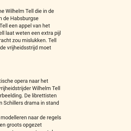
e Wilhelm Tell die in de
an de Habsburgse
ell een appel van het
ll laat weten een extra pijl
racht zou mislukken. Tell
e vrijheidsstrijd moet
tische opera naar het
ijheidstrijder Wilhelm Tell
rbeelding. De librettisten
n Schillers drama in stand
e modelleren naar de regels
een groots opgezet