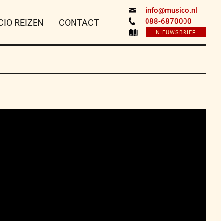
info@musico.nl
088-6870000
CIO REIZEN
CONTACT
NIEUWSBRIEF