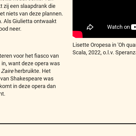
t zij een slaapdrank die
t niets van deze plannen.
n. Als Giulietta ontwaakt
dood neer.
Lisette Oropesa in 'Oh quan
Scala, 2022, o.l.v. Speran
iteren voor het fiasco van
ig in, want deze opera was
t
Zaire
herbruikte. Het
a van Shakespeare was
j komt in deze opera dan
ht.