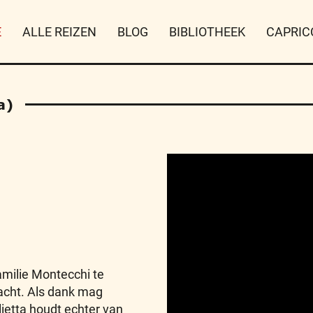
E
ALLE REIZEN
BLOG
BIBLIOTHEEK
CAPRIC
a)
milie Montecchi te
acht. Als dank mag
lietta houdt echter van