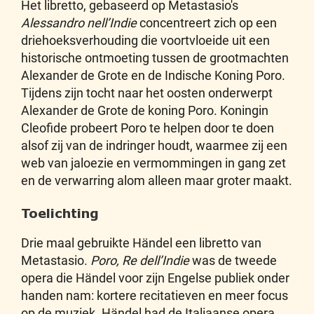
Het libretto, gebaseerd op Metastasio's
Alessandro nell’Indie
concentreert zich op een
driehoeksverhouding die voortvloeide uit een
historische ontmoeting tussen de grootmachten
Alexander de Grote en de Indische Koning Poro.
Tijdens zijn tocht naar het oosten onderwerpt
Alexander de Grote de koning Poro. Koningin
Cleofide probeert Poro te helpen door te doen
alsof zij van de indringer houdt, waarmee zij een
web van jaloezie en vermommingen in gang zet
en de verwarring alom alleen maar groter maakt.
Toelichting
Drie maal gebruikte Händel een libretto van
Metastasio.
Poro, Re dell’Indie
was de tweede
opera die Händel voor zijn Engelse publiek onder
handen nam: kortere recitatieven en meer focus
op de muziek. Händel had de Italiaanse opera