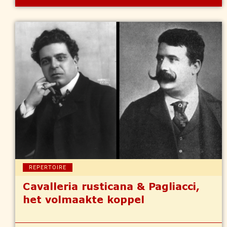
REPERTOIRE
Cavalleria rusticana & Pagliacci,
het volmaakte koppel