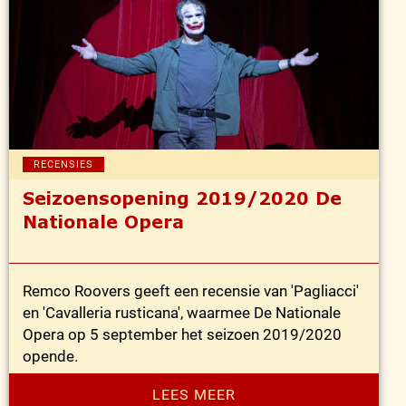
RECENSIES
Seizoensopening 2019/2020 De
Nationale Opera
Remco Roovers geeft een recensie van 'Pagliacci'
en 'Cavalleria rusticana', waarmee De Nationale
Opera op 5 september het seizoen 2019/2020
opende.
LEES MEER