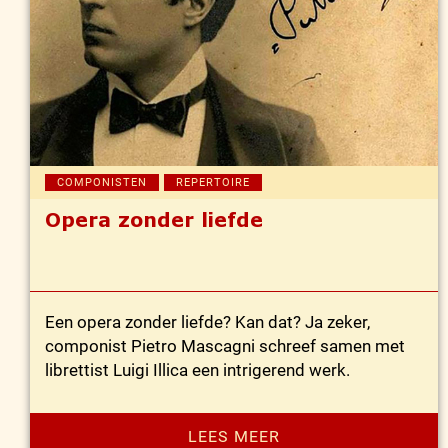
COMPONISTEN
REPERTOIRE
Opera zonder liefde
Een opera zonder liefde? Kan dat? Ja zeker,
componist Pietro Mascagni schreef samen met
librettist Luigi Illica een intrigerend werk.
LEES MEER