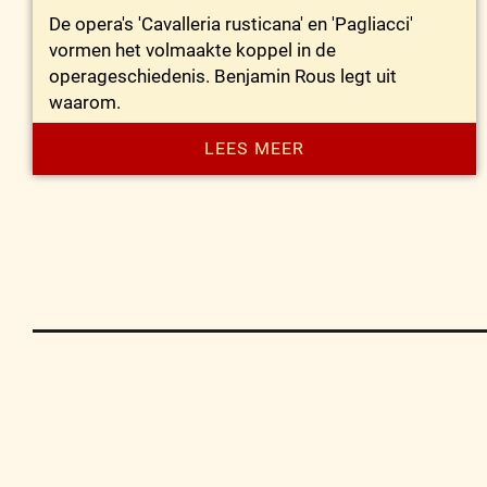
De opera's 'Cavalleria rusticana' en 'Pagliacci'
vormen het volmaakte koppel in de
operageschiedenis. Benjamin Rous legt uit
waarom.
LEES MEER
Contact
Privacy
Disclaimer