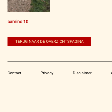
Bericht
camino 10
navigatie
TERUG NAAR DE OVERZICHTSPAGINA
Contact
Privacy
Disclaimer