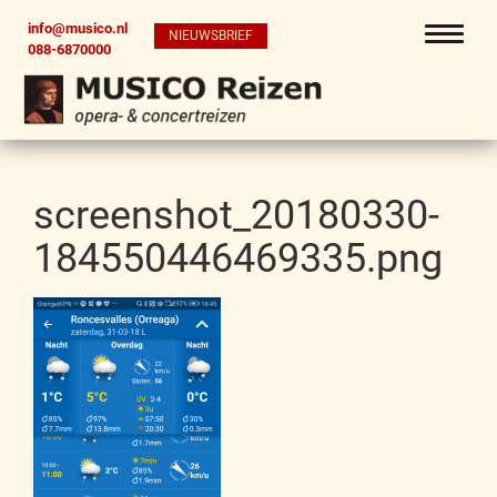
info@musico.nl
NIEUWSBRIEF
088-6870000
screenshot_20180330-
184550446469335.png