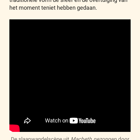
het moment teniet hebben gedaan.
De slaapwandelscène uit
Macbeth
, gezongen door