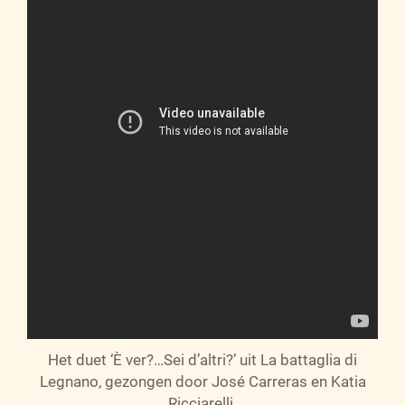
Het duet ‘È ver?…Sei d’altri?’ uit La battaglia di
Legnano, gezongen door José Carreras en Katia
Ricciarelli.