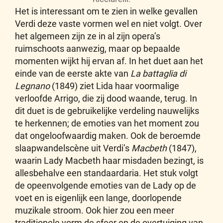
Het is interessant om te zien in welke gevallen
Verdi deze vaste vormen wel en niet volgt. Over
het algemeen zijn ze in al zijn opera’s
ruimschoots aanwezig, maar op bepaalde
momenten wijkt hij ervan af. In het duet aan het
einde van de eerste akte van
La battaglia di
Legnano
(1849) ziet Lida haar voormalige
verloofde Arrigo, die zij dood waande, terug. In
dit duet is de gebruikelijke verdeling nauwelijks
te herkennen; de emoties van het moment zou
dat ongeloofwaardig maken. Ook de beroemde
slaapwandelscène uit Verdi’s
Macbeth
(1847),
waarin Lady Macbeth haar misdaden bezingt, is
allesbehalve een standaardaria. Het stuk volgt
de opeenvolgende emoties van de Lady op de
voet en is eigenlijk een lange, doorlopende
muzikale stroom. Ook hier zou een meer
traditionele vorm de sfeer en de overtuiging van