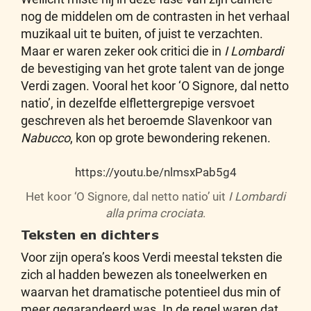
nog de middelen om de contrasten in het verhaal
muzikaal uit te buiten, of juist te verzachten.
Maar er waren zeker ook critici die in
I Lombardi
de bevestiging van het grote talent van de jonge
Verdi zagen. Vooral het koor ‘O Signore, dal netto
natio’, in dezelfde elflettergrepige versvoet
geschreven als het beroemde Slavenkoor van
Nabucco
, kon op grote bewondering rekenen.
https://youtu.be/nlmsxPab5g4
Het koor ‘O Signore, dal netto natio’ uit
I Lombardi
alla prima crociata
.
Teksten en dichters
Voor zijn opera’s koos Verdi meestal teksten die
zich al hadden bewezen als toneelwerken en
waarvan het dramatische potentieel dus min of
meer gegarandeerd was. In de regel waren dat