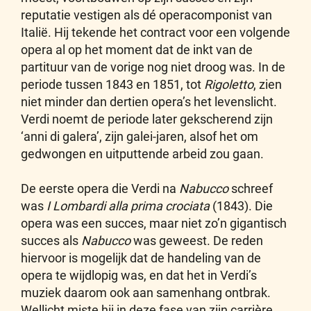
reputatie vestigen als dé operacomponist van
Italië. Hij tekende het contract voor een volgende
opera al op het moment dat de inkt van de
partituur van de vorige nog niet droog was. In de
periode tussen 1843 en 1851, tot
Rigoletto
, zien
niet minder dan dertien opera’s het levenslicht.
Verdi noemt de periode later gekscherend zijn
‘anni di galera’, zijn galei-jaren, alsof het om
gedwongen en uitputtende arbeid zou gaan.
De eerste opera die Verdi na
Nabucco
schreef
was
I Lombardi alla prima crociata
(1843). Die
opera was een succes, maar niet zo’n gigantisch
succes als
Nabucco
was geweest. De reden
hiervoor is mogelijk dat de handeling van de
opera te wijdlopig was, en dat het in Verdi’s
muziek daarom ook aan samenhang ontbrak.
Wellicht miste hij in deze fase van zijn carrière