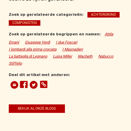
Zoek op gerelateerde categorieën:
ACHTERGROND
COMPONISTEN
Zoek op gerelateerde begrippen en namen:
Attila
Ernani
Giuseppe Verdi
I due Foscari
I lombardi alla prima crociata
I Masnadieri
La battaglia di Legnano
Luisa Miller
Macbeth
Nabucco
Stiffelio
Deel dit artikel met anderen:
BEKIJK AL ONZE BLOGS