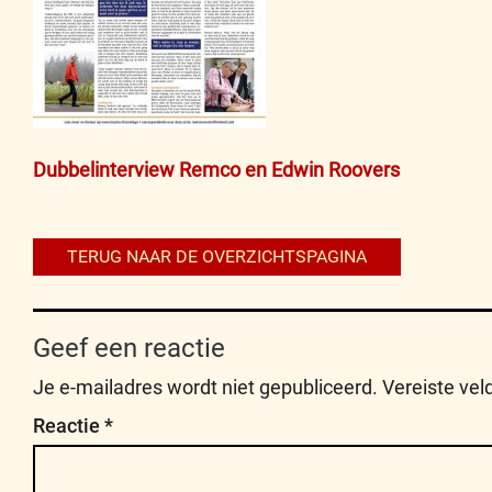
Bericht
Dubbelinterview Remco en Edwin Roovers
navigatie
TERUG NAAR DE OVERZICHTSPAGINA
Geef een reactie
Je e-mailadres wordt niet gepubliceerd.
Vereiste ve
Reactie
*