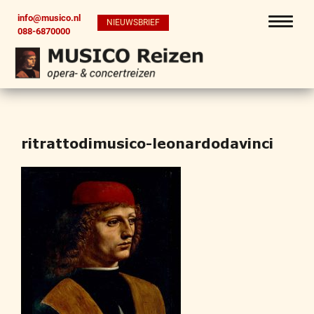
info@musico.nl
NIEUWSBRIEF
088-6870000
ritrattodimusico-leonardodavinci