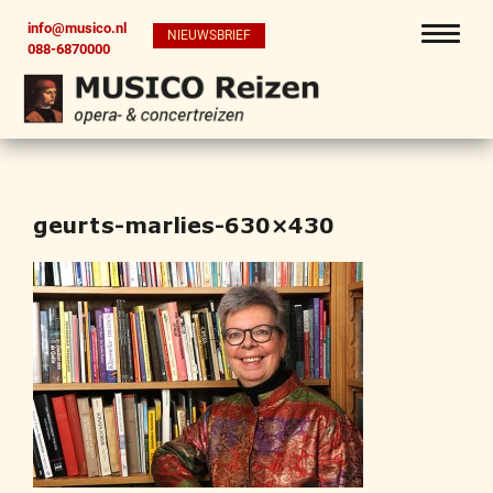
info@musico.nl
NIEUWSBRIEF
088-6870000
geurts-marlies-630×430