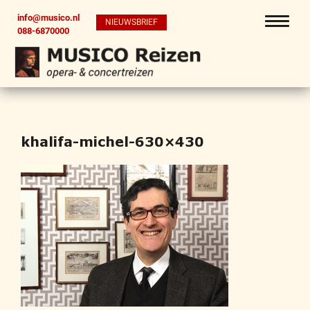
info@musico.nl
NIEUWSBRIEF
088-6870000
khalifa-michel-630×430