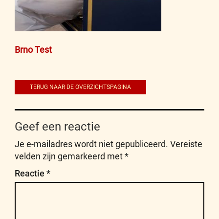
Bericht
Brno Test
navigatie
TERUG NAAR DE OVERZICHTSPAGINA
Geef een reactie
Je e-mailadres wordt niet gepubliceerd.
Vereiste
velden zijn gemarkeerd met
*
Reactie
*