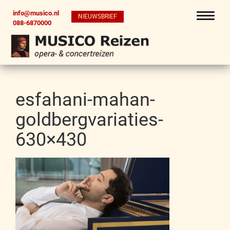
info@musico.nl
NIEUWSBRIEF
088-6870000
esfahani-mahan-
goldbergvariaties-
630×430